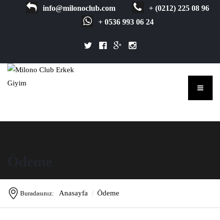
info@milonoclub.com
+ (0212) 225 08 96
+ 0536 993 06 24
Ödeme
Anasayfa
Ödeme
Buradasınız: