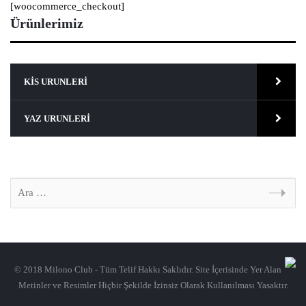
[woocommerce_checkout]
Ürünlerimiz
KIS URUNLERI
YAZ URUNLERI
© 2018 Milono Club - Tüm Telif Hakkı Saklıdır. Site İçerisinde Yer Alan
Metinler ve Resimler Hiçbir Şekilde İzinsiz Olarak Kullanılması Yasaktır.