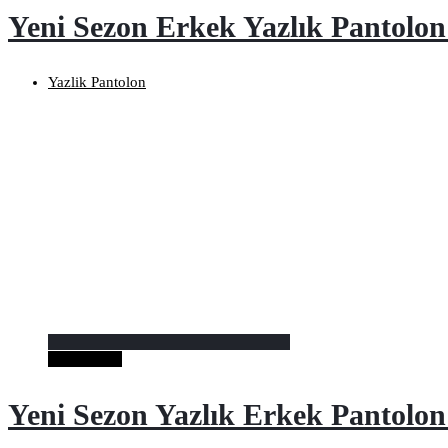
Yeni Sezon Erkek Yazlık Pantolo
Yazlik Pantolon
Quick View
Yeni Sezon Yazlık Erkek Pantolo