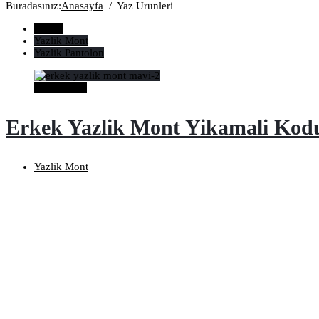
Buradasınız:
Anasayfa
Yaz Urunleri
HEPSİ
Yazlik Mont
Yazlik Pantolon
Quick View
Erkek Yazlik Mont Yikamali Kod
Yazlik Mont