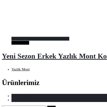
Quick View
Yeni Sezon Erkek Yazlık Mont K
Yazlik Mont
Ürünlerimiz
Kis Urunleri
Yaz Urunleri