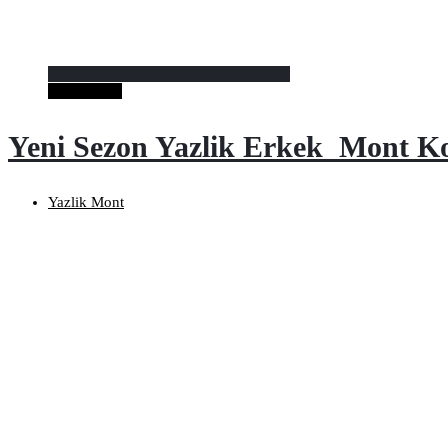
Quick View
Yeni Sezon Yazlik Erkek Mont K
Yazlik Mont