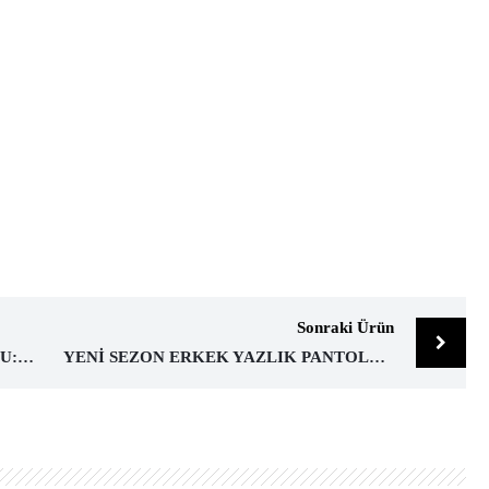
Sonraki Ürün
YENI SEZON ERKEK PARDESÜ KODU:783
YENI SEZON ERKEK YAZLIK PANTOLON KODU:009