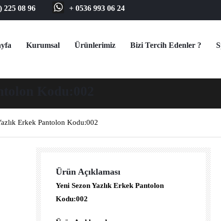
) 225 08 96
+ 0536 993 06 24
yfa
Kurumsal
Ürünlerimiz
Bizi Tercih Edenler ?
S
antolon Kodu:002
Yazlık Erkek Pantolon Kodu:002
Ürün Açıklaması
Yeni Sezon Yazlık Erkek Pantolon
Kodu:002