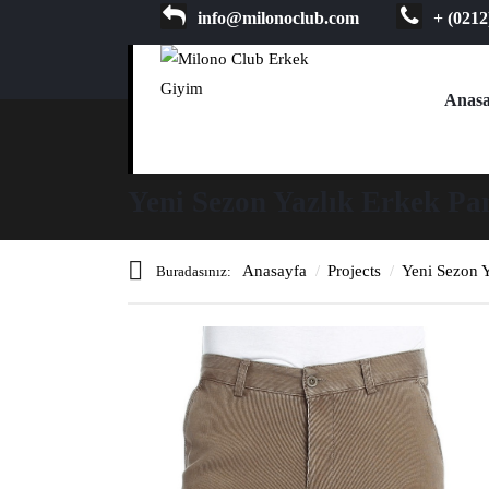
info@milonoclub.com
+ (0212
Anasa
Yeni Sezon Yazlık Erkek P
Anasayfa
Projects
Yeni Sezon 
Buradasınız: