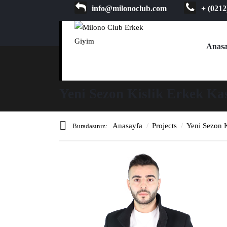
info@milonoclub.com
+ (0212
Anasa
Yeni Sezon Kislik Erkek Ka
Anasayfa
Projects
Yeni Sezon 
Buradasınız: