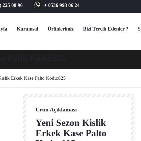
) 225 08 96
+ 0536 993 06 24
yfa
Kurumsal
Ürünlerimiz
Bizi Tercih Edenler ?
S
se Palto Kodu:825
Kislik Erkek Kase Palto Kodu:825
Ürün Açıklaması
Yeni Sezon Kislik
Erkek Kase Palto