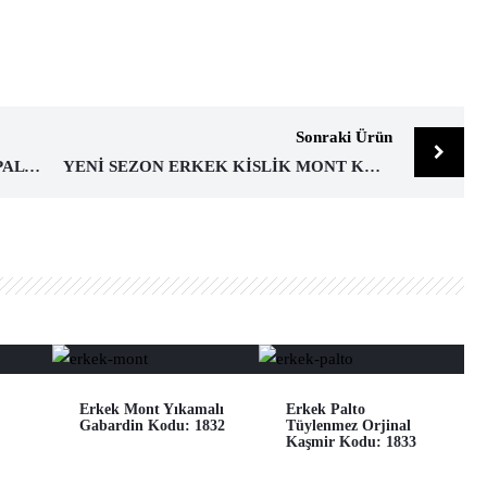
Sonraki Ürün
YENI SEZON KISLIK ERKEK KASE PALTO KODU:824
YENI SEZON ERKEK KISLIK MONT KODU:503
Erkek Mont Yıkamalı
Erkek Palto
Gabardin Kodu: 1832
Tüylenmez Orjinal
Kaşmir Kodu: 1833