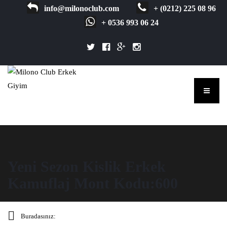
info@milonoclub.com
+ (0212) 225 08 96
+ 0536 993 06 24
Yeni Sezon Kislik Erkek
Kamuflaj Mont Kodu:600
Buradasınız: