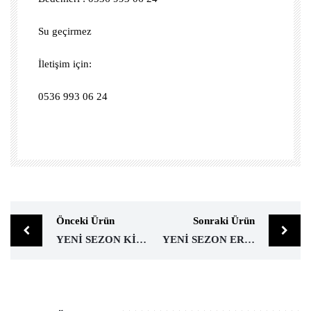
Su geçirmez
İletişim için:
0536 993 06 24
Önceki Ürün
Sonraki Ürün
YENI SEZON KISLIK ERKEK SU GEÇIRMEZ MONT KODU:603
YENI SEZON ERKEK KISLIK TUNLENMEZ KASMIR PALTO KODU:774