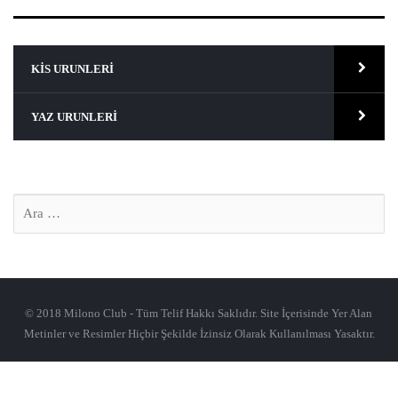
KIS URUNLERI
YAZ URUNLERI
© 2018 Milono Club - Tüm Telif Hakkı Saklıdır. Site İçerisinde Yer Alan
Metinler ve Resimler Hiçbir Şekilde İzinsiz Olarak Kullanılması Yasaktır.